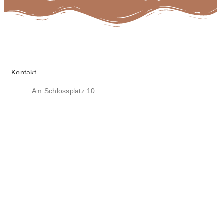
Kontakt
Am Schlossplatz 10
66606 St. Wendel
06851 / 8007571
kontakt@manin.de
Öffnungszeiten
Mo – Do
09:00 – 23:00 Uhr
Fr – So
09:00 – 23:30 Uhr